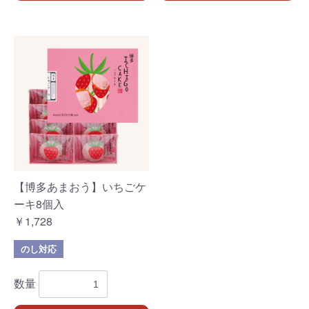
【博多あまおう】いちごケ
ーキ8個入
￥1,728
のし対応
数量