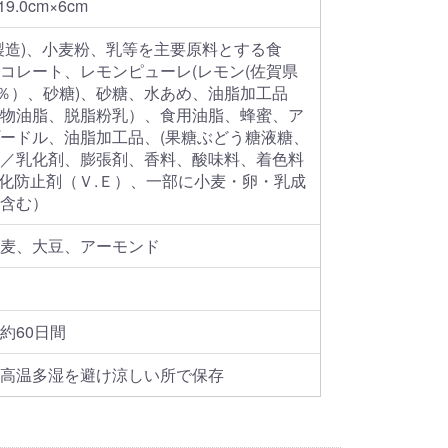
19.0cm×6cm
製造)、小麦粉、乳等を主要原料とする食
コレート、レモンピューレ(レモン(佐賀県
0％）、砂糖)、砂糖、水あめ、油脂加工品
物油脂、脱脂粉乳）、食用油脂、蜂蜜、ア
ードル、油脂加工品、(果糖ぶどう糖液糖、
／乳化剤、膨張剤、香料、酸味料、着色料
酸化防止剤（Ｖ.Ｅ）、一部に小麦・卵・乳成
含む）
麦、大豆、アーモンド
約60日間
高温多湿を避け涼しい所で保存