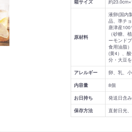
箱サイズ
約23.0cm×
液卵(国内
品、準チョ
唐津産10
（砂糖、植
原材料
ーモンドプ
食用油脂）
(黄4）、
分・大豆を
アレルギー
卵、乳、小
内容量
8個
お日持ち
発送日含み
保存方法
直射日光、
お買い物を続ける
カートへ進む