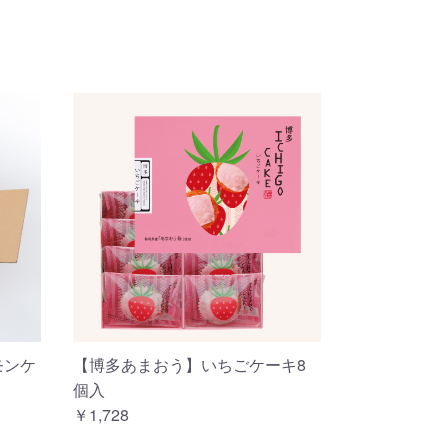
モンケ
【博多あまおう】いちごケーキ8
個入
￥1,728