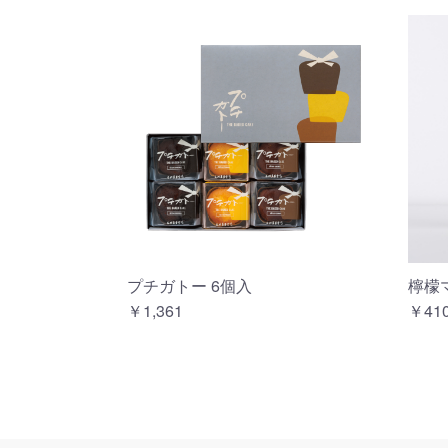
プチガトー 6個入
檸檬
￥1,361
￥41