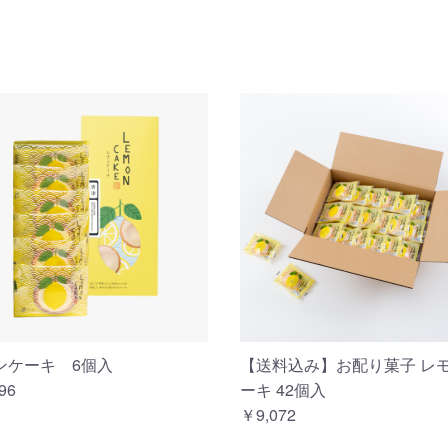
ンケーキ 6個入
【送料込み】お配り菓子 レ
96
ーキ 42個入
￥9,072