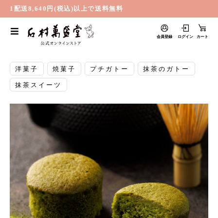
1配送8,640円(税込)以上で送料無料
会員登録
ログイン
カート
洋菓子
焼菓子
プチガトー
抹茶のガトー
抹茶スイーツ