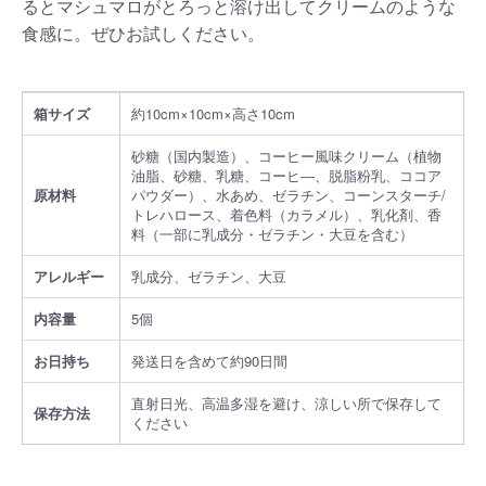
るとマシュマロがとろっと溶け出してクリームのような
食感に。ぜひお試しください。
箱サイズ
約10cm×10cm×高さ10cm
砂糖（国内製造）、コーヒー風味クリーム（植物
油脂、砂糖、乳糖、コーヒ―、脱脂粉乳、ココア
原材料
パウダー）、水あめ、ゼラチン、コーンスターチ/
トレハロース、着色料（カラメル）、乳化剤、香
料（一部に乳成分・ゼラチン・大豆を含む）
アレルギー
乳成分、ゼラチン、大豆
内容量
5個
お日持ち
発送日を含めて約90日間
直射日光、高温多湿を避け、涼しい所で保存して
保存方法
ください