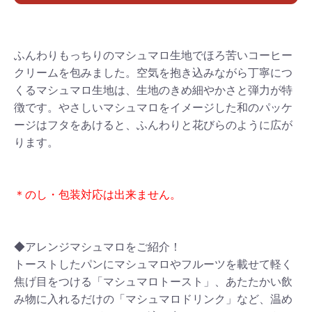
ふんわりもっちりのマシュマロ生地でほろ苦いコーヒー
クリームを包みました。空気を抱き込みながら丁寧につ
くるマシュマロ生地は、生地のきめ細やかさと弾力が特
徴です。やさしいマシュマロをイメージした和のパッケ
ージはフタをあけると、ふんわりと花びらのように広が
ります。
＊のし・包装対応は出来ません。
◆アレンジマシュマロをご紹介！
トーストしたパンにマシュマロやフルーツを載せて軽く
焦げ目をつける「マシュマロトースト」、あたたかい飲
み物に入れるだけの「マシュマロドリンク」など、温め
お買い物を続ける
カートへ進む