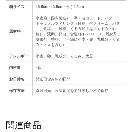
箱サイズ
16.5cm×13.5cm×高さ4.3cm
小麦粉（国内製造）、準チョコレート、バター、
キャラメルフィリング（砂糖、生クリーム、バタ
―、食塩）、砂糖、くるみ加工品（くるみ・砂
原材料
糖）、液卵、卵白、食塩/トレハロース、乳化剤、
膨張剤、香料、（一部に小麦・卵・乳成分・くる
み・大豆を含む）
アレルギー
小麦、卵、乳成分、くるみ、大豆
内容量
4個
お日持ち
発送日含み約28日間
保存方法
直射日光、高温多湿を避け涼しい所で保存
関連商品